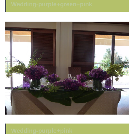
Wedding-purple+green+pink
Wedding-purple+pink