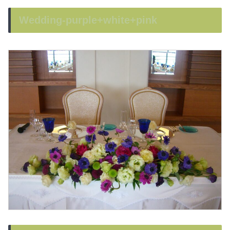
Wedding-purple+white+pink