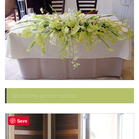
Wedding-green+white
Save