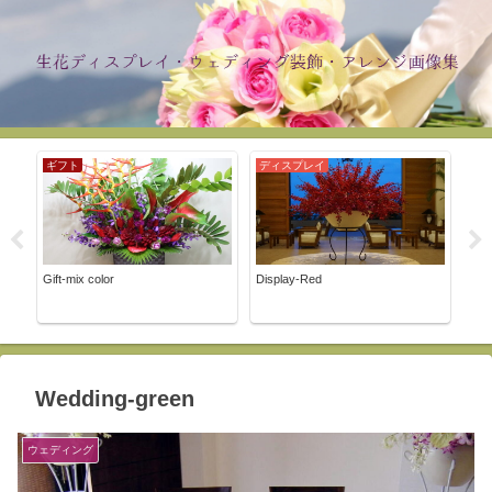
ギフト
ディスプレイ
ウ
Gift-mix color
Display-Red
Wed
Wedding-green
ウェディング