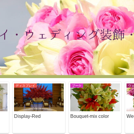
ディスプレイ
ブーケ
ウ
Display-Red
Bouquet-mix color
We