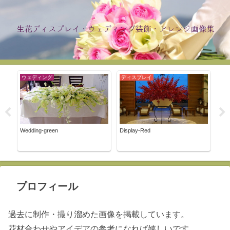
ウェディング
ディスプレイ
ブ
Wedding-green
Display-Red
Bouq
プロフィール
過去に制作・撮り溜めた画像を掲載しています。
花材合わせやアイデアの参考になれば嬉しいです。